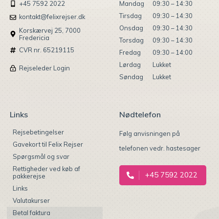
Mandag
09:30 – 14:30
+45 7592 2022
Tirsdag
09:30 – 14:30
kontakt@felixrejser.dk
Onsdag
09:30 – 14:30
Korskærvej 25, 7000
Fredericia
Torsdag
09:30 – 14:30
CVR nr. 65219115
Fredag
09:30 – 14:00
Lørdag
Lukket
Rejseleder Login
Søndag
Lukket
Links
Nødtelefon
Rejsebetingelser
Følg anvisningen på
Gavekort til Felix Rejser
telefonen vedr. hastesager
Spørgsmål og svar
Rettigheder ved køb af
+45 7592 2022
pakkerejse
Links
Valutakurser
Betal faktura