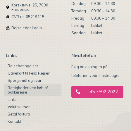
Onsdag
09:30 – 14:30
Korskærvej 25, 7000
Fredericia
Torsdag
09:30 – 14:30
CVR nr. 65219115
Fredag
09:30 – 14:00
Lørdag
Lukket
Rejseleder Login
Søndag
Lukket
Links
Nødtelefon
Rejsebetingelser
Følg anvisningen på
Gavekort til Felix Rejser
telefonen vedr. hastesager
Spørgsmål og svar
Rettigheder ved køb af
+45 7592 2022
pakkerejse
Links
Valutakurser
Betal faktura
Kontakt