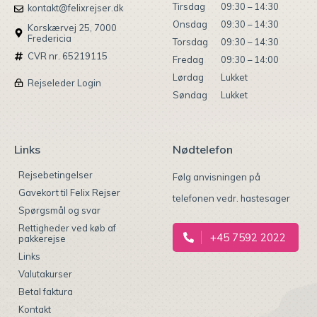
Tirsdag
09:30 – 14:30
kontakt@felixrejser.dk
Onsdag
09:30 – 14:30
Korskærvej 25, 7000
Fredericia
Torsdag
09:30 – 14:30
CVR nr. 65219115
Fredag
09:30 – 14:00
Lørdag
Lukket
Rejseleder Login
Søndag
Lukket
Links
Nødtelefon
Rejsebetingelser
Følg anvisningen på
Gavekort til Felix Rejser
telefonen vedr. hastesager
Spørgsmål og svar
Rettigheder ved køb af
+45 7592 2022
pakkerejse
Links
Valutakurser
Betal faktura
Kontakt