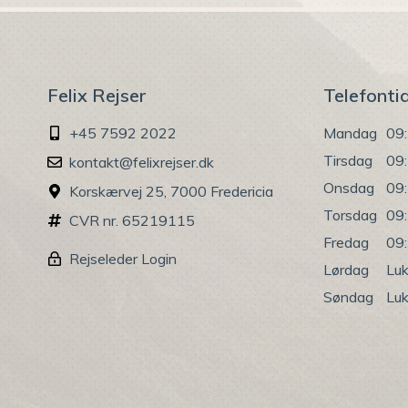
Felix Rejser
Telefonti
+45 7592 2022
Mandag
09:
Tirsdag
09:
kontakt@felixrejser.dk
Onsdag
09:
Korskærvej 25, 7000 Fredericia
Torsdag
09:
CVR nr. 65219115
Fredag
09:
Rejseleder Login
Lørdag
Luk
Søndag
Luk