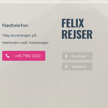
Nødtelefon
Følg anvisningen på
telefonen vedr. hastesager
⠀
+45 7592 2022
Facebook
Instagram